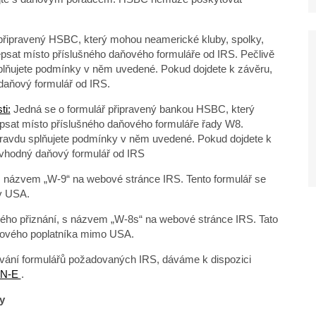
připravený HSBC, který mohou neamerické kluby, spolky,
epsat místo příslušného daňového formuláře od IRS. Pečlivě
u splňujete podmínky v něm uvedené. Pokud dojdete k závěru,
 daňový formulář od IRS.
ti:
Jedná se o formulář připravený bankou HSBC, který
psat místo příslušného daňového formuláře řady W8.
e opravdu splňujete podmínky v něm uvedené. Pokud dojdete k
, vhodný daňový formulář od IRS
 názvem „W-9“ na webové stránce IRS. Tento formulář se
 v USA.
ho přiznání, s názvem „W-8s“ na webové stránce IRS. Tato
aňového poplatníka mimo USA.
vání formulářů požadovaných IRS, dáváme k dispozici
EN-E
.
y