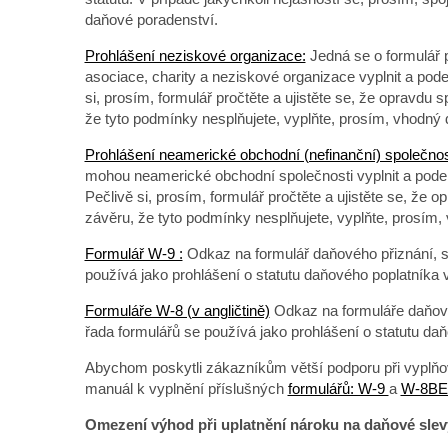
daňové poradenství.
Prohlášení neziskové organizace:
Jedná se o formulář 
asociace, charity a neziskové organizace vyplnit a pod
si, prosím, formulář pročtěte a ujistěte se, že opravd
že tyto podmínky nesplňujete, vyplňte, prosím, vhodný
Prohlášení neamerické obchodní (nefinanční) společnos
mohou neamerické obchodní společnosti vyplnit a pode
Pečlivě si, prosím, formulář pročtěte a ujistěte se, ž
závěru, že tyto podmínky nesplňujete, vyplňte, prosím
Formulář W-9 :
Odkaz na formulář daňového přiznání, s
používá jako prohlášení o statutu daňového poplatníka
Formuláře W-8 (v angličtině)
Odkaz na formuláře daňové
řada formulářů se používá jako prohlášení o statutu d
Abychom poskytli zákazníkům větší podporu při vyplňo
manuál k vyplnění příslušných
formulářů: W-9
a
W-8B
Omezení výhod při uplatnění nároku na daňové slev