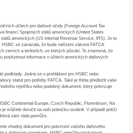
ničních účtech pro daňové účely (Foreign Account Tax
a financí Spojených států amerických (United States
států amerických (US Internal Revenue Service, IRS). Je to
. HSBC se zavázala, že bude nařízení zákona FATCA
ch zemích a teritoriích, ve kterých působí. To znamená, že
u poskytnout informace o účtech amerických daňových
ité podklady. Jedná se o prohlášení pro HSBC nebo
daňový statut pro potřeby FATCA. Také je třeba předložit vaše
hodního rejstříku nebo podobný dokument, který potvrzuje
HSBC Continental Europe, Czech Republic, Florentinum, Na
o je můžete doručit na naši pobočku osobně. V případě potíží
, která vám ráda pomůže.
vyberte vhodný dokument pro potvrzení vašeho daňového
 spojte s daňovým poradcem. HSBC nemůže poskytovat