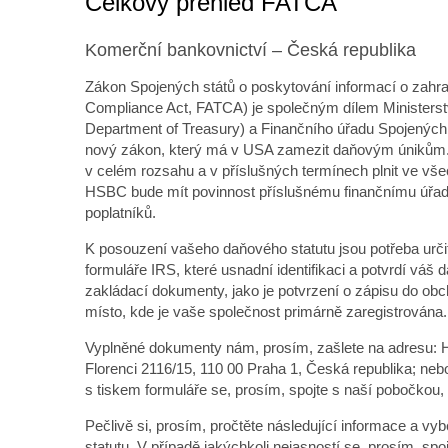
Celkový přehled FATCA
Komerční bankovnictví – Česká republika
Zákon Spojených států o poskytování informací o zahra
Compliance Act, FATCA) je společným dílem Ministerstv
Department of Treasury) a Finančního úřadu Spojených 
nový zákon, který má v USA zamezit daňovým únikům
v celém rozsahu a v příslušných termínech plnit ve vše
HSBC bude mít povinnost příslušnému finančnímu úřad
poplatníků.
K posouzení vašeho daňového statutu jsou potřeba urč
formuláře IRS, které usnadní identifikaci a potvrdí váš 
zakládací dokumenty, jako je potvrzení o zápisu do obc
místo, kde je vaše společnost primárně zaregistrována.
Vyplněné dokumenty nám, prosím, zašlete na adresu: 
Florenci 2116/15, 110 00 Praha 1, Česká republika; neb
s tiskem formuláře se, prosím, spojte s naší pobočkou
Pečlivě si, prosím, pročtěte následující informace a 
statutu. V případě jakýchkoli nejasností se, prosím,